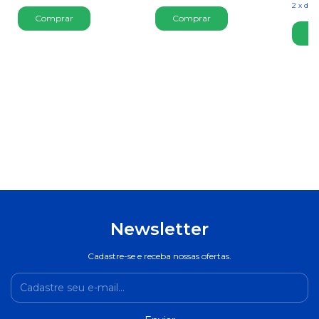
2
x
de
R
Comprar
Newsletter
Cadastre-se e receba nossas ofertas.