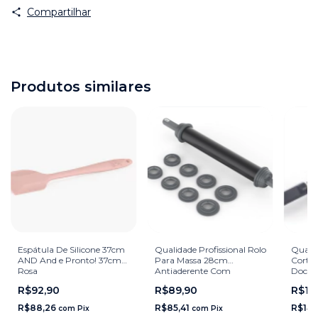
Compartilhar
Produtos similares
Espátula De Silicone 37cm
Qualidade Profissional Rolo
Qualid
AND And e Pronto! 37cm
Para Massa 28cm
Cortad
Rosa
Antiaderente Com
Doces 
Reguladores De Altura And
Pronto
R$92,90
R$89,90
R$14
e Pronto!
R$88,26
R$85,41
R$142
com
Pix
com
Pix