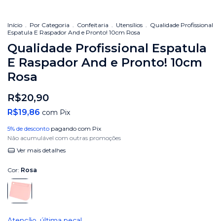
Início
.
Por Categoria
.
Confeitaria
.
Utensílios
.
Qualidade Profissional
Espatula E Raspador And e Pronto! 10cm Rosa
Qualidade Profissional Espatula
E Raspador And e Pronto! 10cm
Rosa
R$20,90
R$19,86
com
Pix
5% de desconto
pagando com Pix
Não acumulável com outras promoções
Ver mais detalhes
Cor:
Rosa
Atenção, última peça!