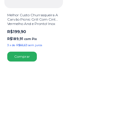
Melhor Custo Churrasqueira A
Carvão Picnic Grill Com Cinta
Vermelho And e Pronto! Inox
Para Churrasco
R$199,90
R$189,91
com
Pix
3
x
de
R$66,63
sem juros