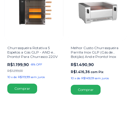
Churrasqueira Rotativa 5
Melhor Custo Churrasqueira
Espetos a Gás GLP - AND e
Parrilla Inox GLP (Gás de
Pronto! Para Churrasco 220V
Botijão) And e Pronto! Inox
Para Churrasco Frango Inox
R$1.199,90
R$1.490,90
-
8
%
OFF
R$1.299,00
R$1.416,36
com
Pix
10
x
de
R$119,99
sem juros
10
x
de
R$149,09
sem juros
Comprar
Comprar