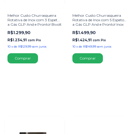
Melhor Custo Churrasqueira
Melhor Custo Churrasqueira
Rotativa de Inox com 3 Espetos
Rotativa de Inox com 5 Espetos
a Gás GLP And e Pronto! Bivolt
a Gás GLP And e Pronto! Inox
Inox Para Churrasco Frango
Para Churrasco Frango Inox
R$1.299,90
R$1.499,90
Inox
R$1.234,91
R$1.424,91
com
Pix
com
Pix
10
x
de
R$129,99
sem juros
10
x
de
R$149,99
sem juros
Comprar
Comprar