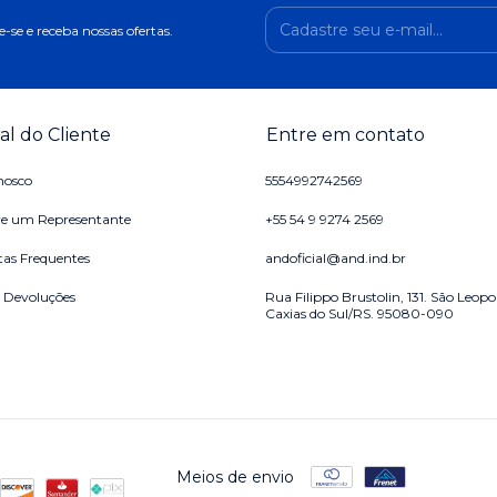
-se e receba nossas ofertas.
al do Cliente
Entre em contato
nosco
5554992742569
e um Representante
+55 54 9 9274 2569
as Frequentes
andoficial@and.ind.br
e Devoluções
Rua Filippo Brustolin, 131. São Leopo
Caxias do Sul/RS. 95080-090
Meios de envio