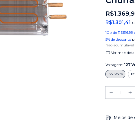
Churra
R$1.369,
R$1.301,41
10
x de
R$136,99
5% de desconto
p
Não acumulável
Ver mais deta
Voltagem:
127 V
127 Volts
12
Meios de 