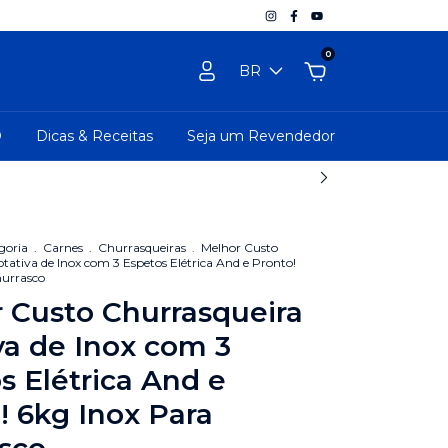
0
BR
D
Dicas & Receitas
Seja um Revendedor
goria
.
Carnes
.
Churrasqueiras
.
Melhor Custo
tativa de Inox com 3 Espetos Elétrica And e Pronto!
hurrasco
 Custo Churrasqueira
va de Inox com 3
s Elétrica And e
! 6kg Inox Para