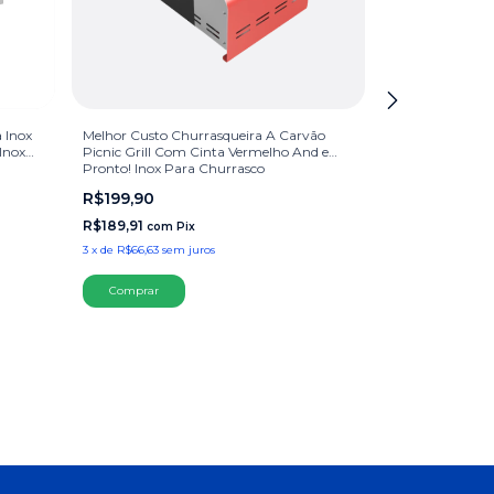
 Inox
Melhor Custo Churrasqueira A Carvão
Melhor Custo Ch
Inox
Picnic Grill Com Cinta Vermelho And e
Inox com 5 Esp
Pronto! Inox Para Churrasco
Pronto! Inox Pa
R$199,90
R$1.499,90
R$189,91
R$1.424,91
com
Pix
com
3
x
de
R$66,63
sem juros
10
x
de
R$149,99
s
Comprar