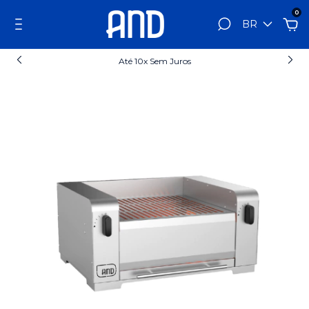
0
BR
Até 10x Sem Juros