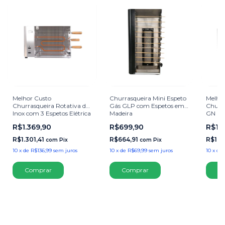
Melhor Custo
Churrasqueira Mini Espeto
Melho
Churrasqueira Rotativa de
Gás GLP com Espetos em
Churra
Inox com 3 Espetos Elétrica
Madeira
GN (Gá
And e Pronto! 6kg Inox
Pronto
R$1.369,90
R$699,90
R$1.
Para Churrasco
Churr
R$1.301,41
R$664,91
R$1.4
com
Pix
com
Pix
10
x
de
R$136,99
sem juros
10
x
de
R$69,99
sem juros
10
x
de
Comprar
Comprar
C