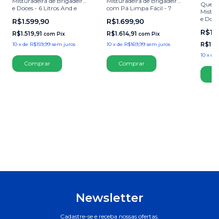
Misturadeira de Brigadeiro
Misturadeira de Brigadeiro
Queri
e Doces - 6 Litros And e
com Pá Limpa Fácil - 7
Mistur
Pronto! 9cm Inox Para
Litros And e Pronto! 4cm
e Doce
R$1.599,90
R$1.699,90
Brigadeiro Alumínio
Inox Para Brigadeiro Rosa
Pronto
R$1.
R$1.519,91
R$1.614,91
com
Pix
com
Pix
R$1.7
10
x
de
R$159,99
sem juros
10
x
de
R$169,99
sem juros
10
x
de
Comprar
Comprar
C
Newsletter
Cadastre-se e receba nossas ofertas.