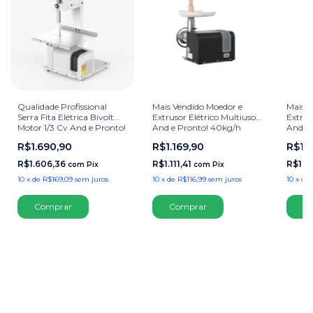
Qualidade Profissional
Mais Vendido Moedor e
Mais V
Serra Fita Elétrica Bivolt
Extrusor Elétrico Multiuso
Extrus
Motor 1/3 Cv And e Pronto!
And e Pronto! 40kg/h
And e 
Inox
Para Hambúrguer
Para 
R$1.690,90
R$1.169,90
R$1.
Linguiça Kafta Embutidos
Lingui
Preto
Branc
R$1.606,36
R$1.111,41
R$1.11
com
Pix
com
Pix
10
x
de
R$169,09
sem juros
10
x
de
R$116,99
sem juros
10
x
de
Comprar
C